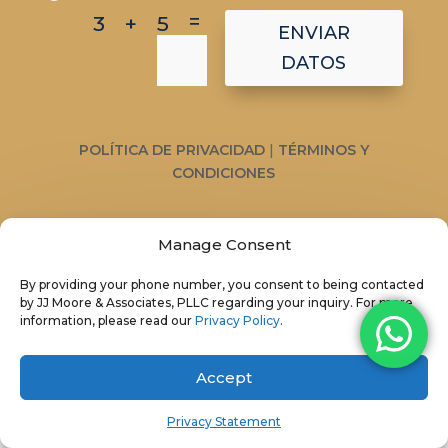
=
3 + 5
ENVIAR
DATOS
POLÍTICA DE PRIVACIDAD
|
TÉRMINOS Y
CONDICIONES
Manage Consent
By providing your phone number, you consent to being contacted
by JJ Moore & Associates, PLLC regarding your inquiry. For more
information, please read our
Privacy Policy
.
Clientes
Accept
Servicios
Privacy Statement